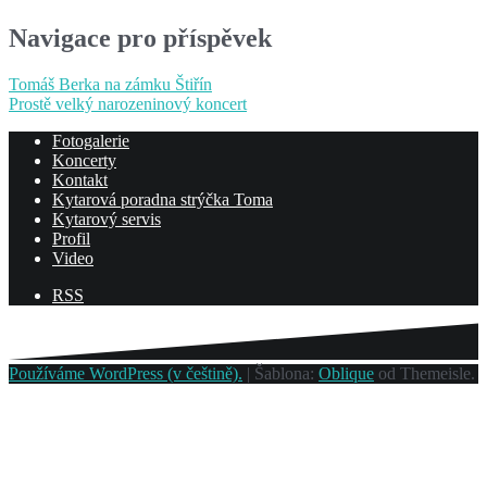
Navigace pro příspěvek
Tomáš Berka na zámku Štiřín
Prostě velký narozeninový koncert
Fotogalerie
Koncerty
Kontakt
Kytarová poradna strýčka Toma
Kytarový servis
Profil
Video
RSS
Používáme WordPress (v češtině).
|
Šablona:
Oblique
od Themeisle.