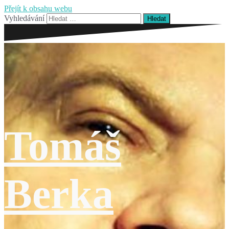
Přejít k obsahu webu
Vyhledávání
Tomáš
Berka