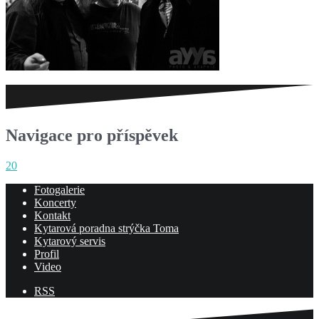
Navigace pro příspěvek
20
Fotogalerie
Koncerty
Kontakt
Kytarová poradna strýčka Toma
Kytarový servis
Profil
Video
RSS